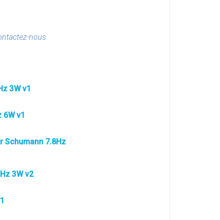
contactez-nous.
Hz 3W v1
 6W v1
r Schumann 7.8Hz
Hz 3W v2
v1