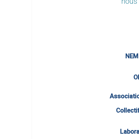
nous 
NEMI
O
Associati
Collect
Labora