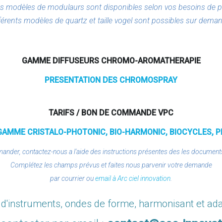
ts modèles de modulaurs sont disponibles selon vos besoins de p
férents modèles de quartz et taille vogel sont possibles sur dema
GAMME DIFFUSEURS CHROMO-AROMATHERAPIE
PRESENTATION DES CHROMOSPRAY
TARIFS / BON DE COMMANDE VPC
GAMME CRISTALO-PHOTONIC, BIO-HARMONIC, BIOCYCLES, 
nder, contactez-nous a l'aide des instructions présentes des les document
Complétez les champs prévus et faites nous parvenir votre demande
par courrier
ou
email à Arc ciel innovation
.
e d'instruments, ondes de forme, harmonisant et ad