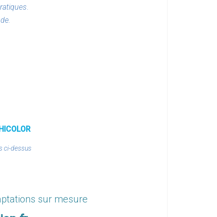
ratiques
.
nde.
PHICOLOR
s ci-dessus
aptations sur mesure