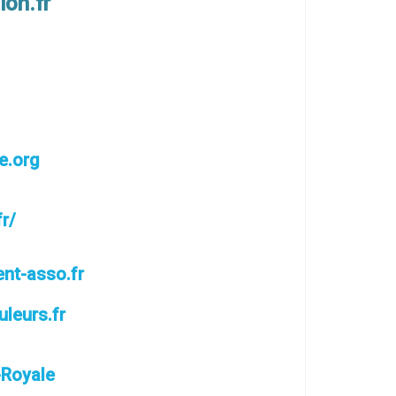
on.fr
e.org
fr/
ent-asso.fr
leurs.fr
-Royale